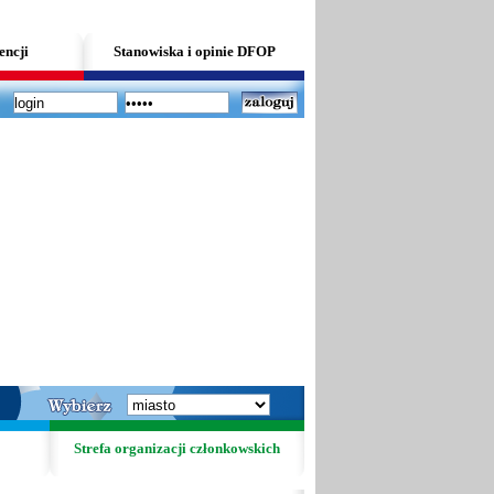
encji
Stanowiska i opinie DFOP
Strefa organizacji członkowskich