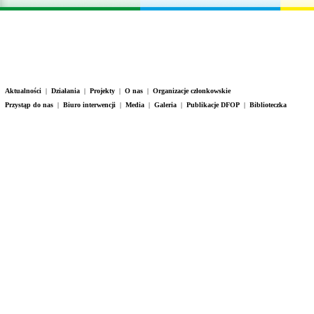
Aktualności
|
Działania
|
Projekty
|
O nas
|
Organizacje członkowskie
Przystąp do nas
|
Biuro interwencji
|
Media
|
Galeria
|
Publikacje DFOP
|
Biblioteczka