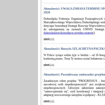
Aktualności: UWAGA ZMIANA TERMINU SPOTK
2020
Dolnośląska Federacja Organizacji Pozarządowyc
Marszałkowskiego Województwa Dolnośląskiego serdecz
dotyczące konsultacji Strategii Rozwoju Województwa
do udostępnionej na stronach UMWD Strategii
dolnoslaskiego/konsultacje-projektu-strategii/
).
więcej >>>
Aktualności: Ruszyła SZLACHETNA PACZKA
W Polsce tysiące rodzin żyje w biedzie – od 16 list
konkretną pomoc. Teraz Ty możesz zostać bohaterem i z
więcej >>>
Aktualności: Poszukiwany ambasador projektu
Zasadniczym celem projektu "PROGRESSUS - Innow
zawodowej osób niepełnosprawnych" jest zwiększe
niepełnosprawnych. Głównym założeniem zainicj
"samowspierania się", czyli koordynacji i integra
adaptację nowoczesnego narzędzia współpracy - KL
więcej >>>