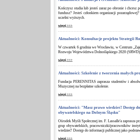
Kończysz studia lub jesteś zaraz po obronie i chcesz 
fundusz? Jesteś członkiem organizacji pozarządowej?
uczelni wyższych.
więcej >>>
Aktualności: Konsultacje projektu Strategii
W czwartek 6 grudnia we Wrocławiu, w Centrum „Zajezd
Rozwoju Województwa Dolnośląskiego 2020 (SRWD)
więcej >>>
Aktualności: Szkolenie z tworzenia małych pr
Fundacja PERENNITAS zaprasza studentów i absolw
Muzycznej na bezpłatne szkolenie.
więcej >>>
Aktualności: "Masz prawo wiedzieć! Dostęp do
obywatelskiego na Dolnym Śląsku"
Ośrodek Myśli Społecznej im. F. Lassalle'a zaprasza pr
grup obywatelskich, pracowniczki/pracowników instyt
wiedzieć! Dostęp do informacji publicznej jako podst
więcej >>>