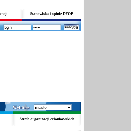
encji
Stanowiska i opinie DFOP
Strefa organizacji członkowskich