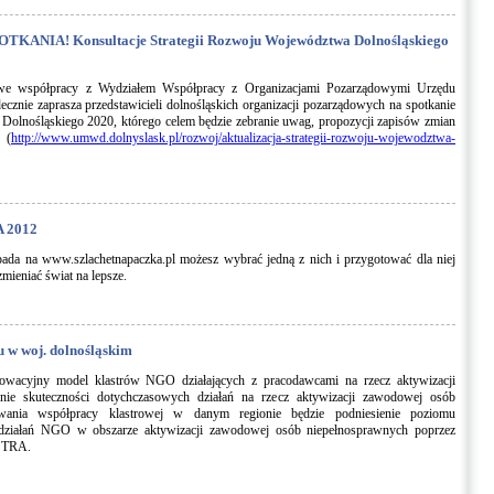
ANIA! Konsultacje Strategii Rozwoju Województwa Dolnośląskiego
h we współpracy z Wydziałem Współpracy z Organizacjami Pozarządowymi Urzędu
nie zaprasza przedstawicieli dolnośląskich organizacji pozarządowych na spotkanie
 Dolnośląskiego 2020, którego celem będzie zebranie uwag, propozycji zapisów zmian
 (
http://www.umwd.dolnyslask.pl/rozwoj/aktualizacja-strategii-rozwoju-wojewodztwa-
 2012
opada na www.szlachetnapaczka.pl możesz wybrać jedną z nich i przygotować dla niej
mieniać świat na lepsze.
 w woj. dolnośląskim
acyjny model klastrów NGO działających z pracodawcami na rzecz aktywizacji
nie skuteczności dotychczasowych działań na rzecz aktywizacji zawodowej osób
owania współpracy klastrowej w danym regionie będzie podniesienie poziomu
cji działań NGO w obszarze aktywizacji zawodowej osób niepełnosprawnych poprzez
ASTRA.