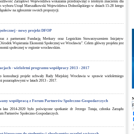
żliwość Zarządowi Województwa wskazania przedsięwzięć o istotnym znaczeniu dla
ich wyboru Urząd Marszałkowski Województwa Dolnośląskiego w dniach 15-28 lutego
lązaków na zgłoszenie swoich propozycji.
połecznej - nowy projekt DFOP
wraz z partnerami Fundacją Merkury oraz Legnickim Stowarzyszeniem Inicjatyw
 „Ośrodek Wspierania Ekonomii Społecznej we Wrocławiu”. Celem główny projektu jest
konomii społecznej w regionie wrocławskim.
tacjach - wieloletni programu współpracy 2013 - 2017
o konsultacji projekt uchwały Rady Miejskiej Wrocławia w sprawie wieloletniego
mi pozarządowymi w latach 2013 - 2017.
N
owany współpracą z Forum Partnerów Społeczno-Gospodarczych
 lata 2014-2020 było poświęcone spotkanie dr Jerzego Tutaja, członka Zarządu
rum Partnerów Społeczno-Gospodarczych.
est kierowane do studentów i absolwentów uczelni wyższych.