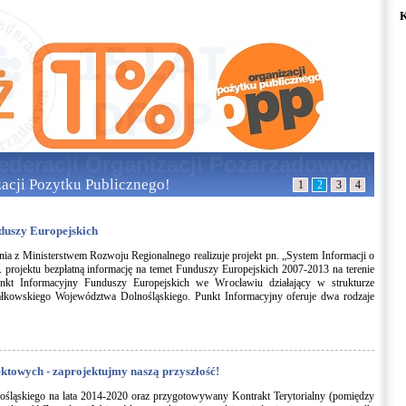
K
zacji Pozytku Publicznego!
1
2
3
4
duszy Europejskich
 z Ministerstwem Rozwoju Regionalnego realizuje projekt pn. „System Informacji o
rojektu bezpłatną informację na temet Funduszy Europejskich 2007-2013 na terenie
kt Informacyjny Funduszy Europejskich we Wrocławiu działający w strukturze
kowskiego Województwa Dolnośląskiego. Punkt Informacyjny oferuje dwa rodzaje
ektowych - zaprojektujmy naszą przyszłość!
śląskiego na lata 2014-2020 oraz przygotowywany Kontrakt Terytorialny (pomiędzy