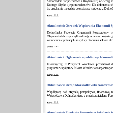
Samorządem Województwa i Rządem RP) otwierają mo
Dolnego Śląska i jego mieszkańców. Dla dokonania 
br. uruchamia narzędzie pozwalające każdemu z Dolnoś
więcej >>>
Aktualności: Ośrodek Wspierania Ekonomii S
Dolnośląska Federacja Organizacji Pozarządowy 
Obywatelskich rozpoczęli realizację nowego projektu
wzmocnienie potencjału instytucji otoczenia sektora e
więcej >>>
Aktualności: Ogłoszenie o publicznych konsul
Informujemy, iż Prezydent Wrocławia przedstawił d
programu współpracy Miasta Wrocławia z organizacja
więcej >>>
Aktualności: Urząd Marszałkowski zainteres
Współpracą nad przyszłą perspektywą finansową na
Województwa Dolnośląskiego z przedstawicielami Fo
więcej >>>
Aktualności: Fundacja Perennitas: Szkolenie j