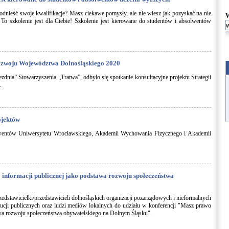
podnieść swoje kwalifikacje? Masz ciekawe pomysły, ale nie wiesz jak pozyskać na nie
 To szkolenie jest dla Ciebie! Szkolenie jest kierowane do studentów i absolwentów
 Rozwoju Województwa Dolnośląskiego 2020
nia” Stowarzyszenia „Tratwa”, odbyło się spotkanie konsultacyjne projektu Strategii
.
ojektów
entów Uniwersytetu Wrocławskiego, Akademii Wychowania Fizycznego i Akademii
 informacji publicznej jako podstawa rozwoju społeczeństwa
zedstawicielki/przedstawicieli dolnośląskich organizacji pozarządowych i nieformalnych
ucji publicznych oraz ludzi mediów lokalnych do udziału w konferencji "Masz prawo
awa rozwoju społeczeństwa obywatelskiego na Dolnym Śląsku".