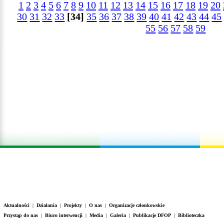
1
2
3
4
5
6
7
8
9
10
11
12
13
14
15
16
17
18
19
20
30
31
32
33
[34]
35
36
37
38
39
40
41
42
43
44
45
55
56
57
58
59
Aktualności
|
Działania
|
Projekty
|
O nas
|
Organizacje członkowskie
Przystąp do nas
|
Biuro interwencji
|
Media
|
Galeria
|
Publikacje DFOP
|
Biblioteczka